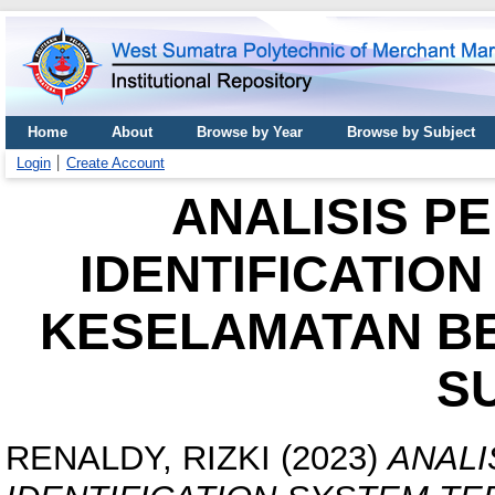
Home
About
Browse by Year
Browse by Subject
Login
Create Account
ANALISIS P
IDENTIFICATIO
KESELAMATAN BE
S
RENALDY, RIZKI
(2023)
ANALI